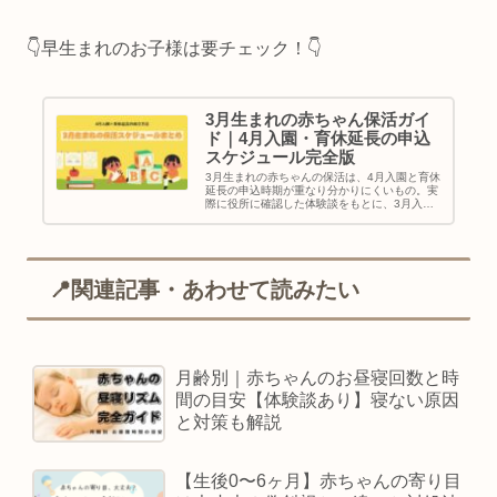
👇️早生まれのお子様は要チェック！👇️
3月生まれの赤ちゃん保活ガイ
ド｜4月入園・育休延長の申込
スケジュール完全版
3月生まれの赤ちゃんの保活は、4月入園と育休
延長の申込時期が重なり分かりにくいもの。実
際に役所に確認した体験談をもとに、3月入
園・4月入園の流れやスケジュールをわかりや
すく整理しました。早生まれママ必見です。
📍関連記事・あわせて読みたい
月齢別｜赤ちゃんのお昼寝回数と時
間の目安【体験談あり】寝ない原因
と対策も解説
【生後0〜6ヶ月】赤ちゃんの寄り目