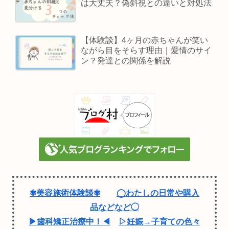
は大丈夫？偽斜視との違いと対処法
【体験談】4ヶ月の赤ちゃんが笑い
ながら目をそらす理由｜愛情のサイ
ン？発達との関係を解説
✾美容施術体験談✾
◯わたしの日常や購入
品などなど◯
▶歯科矯正治療中！◀
▷妊娠→子育ての色々