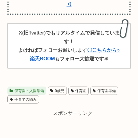
◁
X(旧Twitter)でもリアルタイムで発信していま
す！
よければフォローお願いします
〇こちらから○
楽天ROOM
もフォロー大歓迎です
✾
保育園・入園準備
0歳児
保育園
保育園準備
子育ての悩み
スポンサーリンク