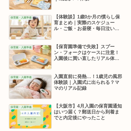
【体験談】1歳0か月の慣らし保
保育園・入園準備
育まとめ｜実際のスケジュー
ル・ご飯・お昼寝・毎日泣いて
いた娘の変化
【保育園準備で失敗】スプー
保育園・入園準備
ン・フォークはケースに注意！
入園後に買い直したリアル体験
談
入園直前に発熱…！1歳児の風邪
保育園・入園準備
体験談｜入園式に出られる？マ
マのリアル記録
【大阪市】4月入園の保育園通知
保育園・入園準備
はいつ届く？郵送日から到着ま
でと内定後にやったこと