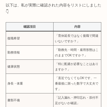
以下は、私が実際に確認された内容をリストにしました
👇
確認項目
内容
「育休延長ではなく復職で間違
復職希望
いないですか？」
「勤務先・時間・雇用形態はこ
勤務情報
のままでOKですか？」
「特に配慮が必要なことはあり
健康状態
ますか？」
「直近でなくてもOKです、一
身長・体重
番最後に測った数字で大丈夫で
す」
「記入漏れ・押印忘れ・添付不
書類不備
足がないか確認」