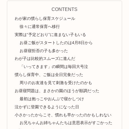
CONTENTS
わが家の慣らし保育スケジュール
徐々に通常保育へ移行
実際は“予定どおり”に進まない子もいる
お昼ご飯がスタートしたのは4月8日から
お昼寝拒否の子も多かった
わが子は比較的スムーズに進んだ
「いってきます」の瞬間は毎回大号泣
慣らし保育中、ご飯は全日完食だった
周りのお友達を見て刺激を受けたのかも
お昼寝問題は、まさかの園のほうが順調だった
最初は抱っこやおんぶで寝かしつけ
泣かずに登園できるようになった日
小さかったからこそ、慣れも早かったのかもしれない
お兄ちゃんお姉ちゃんたちは意思表示がすごかった