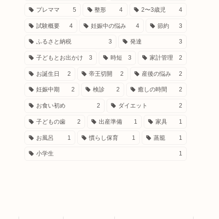
プレママ
5
整形
4
2〜3歳児
4
試験概要
4
妊娠中の悩み
4
節約
3
ふるさと納税
3
発達
3
子どもとお出かけ
3
時短
3
家計管理
2
お誕生日
2
帝王切開
2
産後の悩み
2
妊娠中期
2
検診
2
癒しの時間
2
お食い初め
2
ダイエット
2
子どもの歯
2
出産準備
1
家具
1
お風呂
1
慣らし保育
1
蒸籠
1
小学生
1