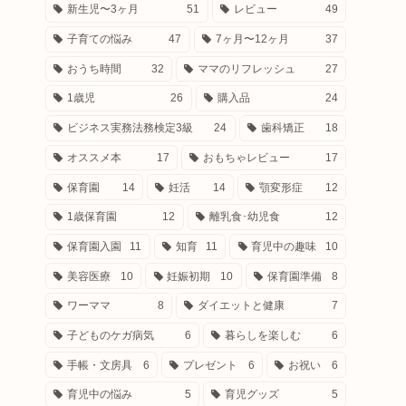
新生児〜3ヶ月
51
レビュー
49
子育ての悩み
47
7ヶ月〜12ヶ月
37
おうち時間
32
ママのリフレッシュ
27
1歳児
26
購入品
24
ビジネス実務法務検定3級
24
歯科矯正
18
オススメ本
17
おもちゃレビュー
17
保育園
14
妊活
14
顎変形症
12
1歳保育園
12
離乳食･幼児食
12
保育園入園
11
知育
11
育児中の趣味
10
美容医療
10
妊娠初期
10
保育園準備
8
ワーママ
8
ダイエットと健康
7
子どものケガ病気
6
暮らしを楽しむ
6
手帳・文房具
6
プレゼント
6
お祝い
6
育児中の悩み
5
育児グッズ
5