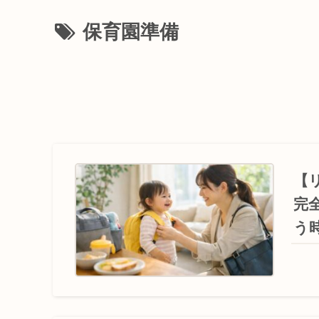
保育園準備
【
完
う