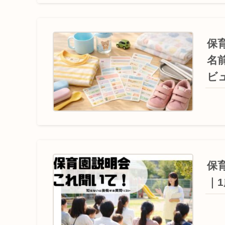
保
名
ビ
保
｜