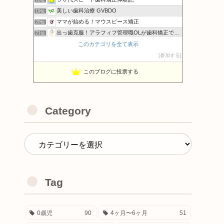
美しい歯科治療 GVBDO
19位
ママが始める！マウスピース矯正
20位
出っ歯克服！アラフィフ管理職OLが歯科矯正で自信を取り戻す
21位
さんがつの歯科矯正を始めます
このカテゴリを全て表示
22位
アラフォーの歯列矯正
参加する
23位
このブログに投票する
Category
Tag
0歳児
90
4ヶ月〜6ヶ月
51