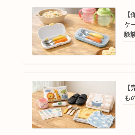
【
ケ
験
【
も