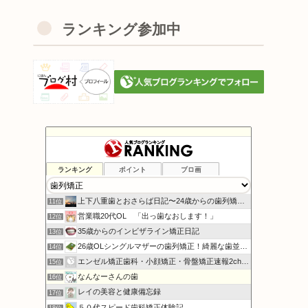
ランキング参加中
ランキング
ポイント
ブロ画
抜歯をしない歯列矯正
9位
harup_28歳からの裏側矯正日記
10位
上下八重歯とおさらば日記〜24歳からの歯列矯正〜
11位
営業職20代OL 「出っ歯なおします！」
12位
35歳からのインビザライン矯正日記
13位
26歳OLシングルマザーの歯列矯正！綺麗な歯並びになる!
14位
エンゼル矯正歯科・小顔矯正・骨盤矯正速報2chまとめ
15位
なんなーさんの歯
16位
レイの美容と健康備忘録
17位
５０代スピード歯科矯正体験記
18位