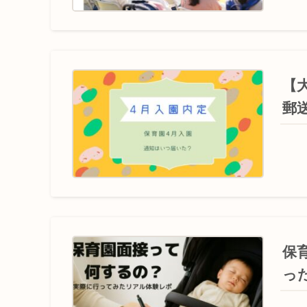
【
郵
保
っ