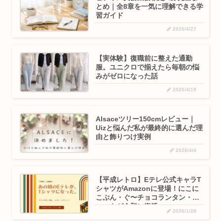
とめ｜全8章を一気に理解できる学
習ガイド
2026/4/27
【実体験】復職前に整えた通勤
服。ユニクロで揃えたら毎朝の悩
みがゼロになった話
2026/4/19
Alsaceツリー150cmレビュー｜
Uizと悩んだ私が最終的に選んだ理
由と飾りつけ実例
2026/4/4
【平成レトロ】Eテレ公式キャラT
シャツがAmazonに登場！にこに
こぷん・ぐ〜チョコランタン・ニ
ャッキが令和に復活
2026/1/28