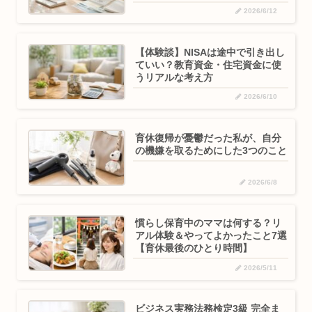
2026/6/12
【体験談】NISAは途中で引き出し
ていい？教育資金・住宅資金に使
うリアルな考え方
2026/6/10
育休復帰が憂鬱だった私が、自分
の機嫌を取るためにした3つのこと
2026/6/8
慣らし保育中のママは何する？リ
アル体験＆やってよかったこと7選
【育休最後のひとり時間】
2026/5/11
ビジネス実務法務検定3級 完全ま