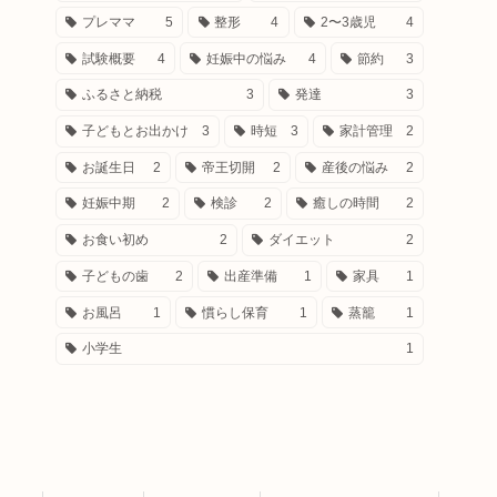
プレママ
5
整形
4
2〜3歳児
4
試験概要
4
妊娠中の悩み
4
節約
3
ふるさと納税
3
発達
3
子どもとお出かけ
3
時短
3
家計管理
2
お誕生日
2
帝王切開
2
産後の悩み
2
妊娠中期
2
検診
2
癒しの時間
2
お食い初め
2
ダイエット
2
子どもの歯
2
出産準備
1
家具
1
お風呂
1
慣らし保育
1
蒸籠
1
小学生
1