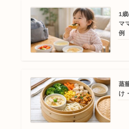
1
マ
例
蒸
け