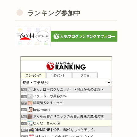
ランキング参加中
ランキング
ポイント
ブロ画
若様は整形男子 -男37歳の挑戦！-
2位
鼻を高くする方法
3位
あっとほーむクリニック 〜開設からの徒然〜
4位
パク・ジェウ美容外科
5位
韓国BLSクリニック
6位
beautycomi
7位
さくら美容クリニックの美容と健康の魔法の杖
8位
なんなーさんの歯
9位
DIAMONE | 40代、50代をもっと美しく。
10位
城本クリニック金沢院 スタッフブログ
11位