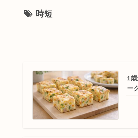
時短
1
ー