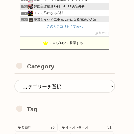
韓国美容整形外科、iLUMI美容外科
12位
モテる男になる方法
13位
整形しないで二重まぶたになる魔法の方法
14位
真・無形の器
このカテゴリを全て表示
15位
MIGO美容外科
参加する
16位
このブログに投票する
Category
Tag
0歳児
90
4ヶ月〜6ヶ月
51