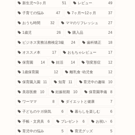
新生児〜3ヶ月
51
レビュー
49
子育ての悩み
47
7ヶ月〜12ヶ月
37
おうち時間
32
ママのリフレッシュ
27
1歳児
26
購入品
24
ビジネス実務法務検定3級
24
歯科矯正
18
オススメ本
17
おもちゃレビュー
17
保育園
14
妊活
14
顎変形症
12
1歳保育園
12
離乳食･幼児食
12
保育園入園
11
知育
11
育児中の趣味
10
美容医療
10
妊娠初期
10
保育園準備
8
ワーママ
8
ダイエットと健康
7
子どものケガ病気
6
暮らしを楽しむ
6
手帳・文房具
6
プレゼント
6
お祝い
6
育児中の悩み
5
育児グッズ
5