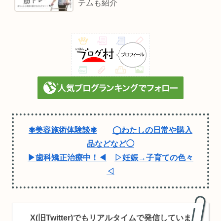
テムも紹介
✾美容施術体験談✾
◯わたしの日常や購入
品などなど◯
▶歯科矯正治療中！◀
▷妊娠→子育ての色々
◁
X(旧Twitter)でもリアルタイムで発信していま