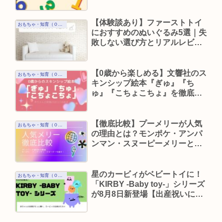
ト
【体験談あり】ファーストトイ
おもちゃ・知育（０歳）
におすすめのぬいぐるみ5選｜失
敗しない選び方とリアルレビュ
ー
【0歳から楽しめる】文響社のス
おもちゃ・知育（０歳）
キンシップ絵本『ぎゅ』『ち
ゅ』『こちょこちょ』を徹底紹
介
【徹底比較】プーメリーが人気
おもちゃ・知育（０歳）
の理由とは？モンポケ・アンパ
ンマン・スヌーピーメリーとの
違いも紹介
星のカービィがベビートイに！
おもちゃ・知育（０歳）
「KIRBY -Baby toy-」シリーズ
が8月8日新登場【出産祝いにも
ぴったり】