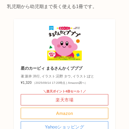
乳児期から幼児期まで長く使える1冊です。
星のカービィ まるさんかくプププ
著:新井 洋行, イラスト:苅野 タウ, イラスト:ぽと
¥1,320
（2025/09/14 17:20時点 | Amazon調べ）
＼楽天ポイント4倍セール！／
楽天市場
Amazon
Yahooショッピング