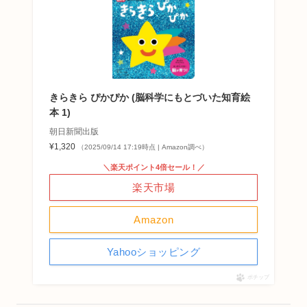
きらきら ぴかぴか (脳科学にもとづいた知育絵
本 1)
朝日新聞出版
¥1,320
（2025/09/14 17:19時点 | Amazon調べ）
＼楽天ポイント4倍セール！／
楽天市場
Amazon
Yahooショッピング
ポチップ