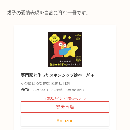
親子の愛情表現を自然に育む一冊です。
専門家と作ったスキンシップ絵本 ぎゅ
その他:はるな檸檬, 監修:山口創
¥970
（2025/09/14 17:22時点 | Amazon調べ）
＼楽天ポイント4倍セール！／
楽天市場
Amazon