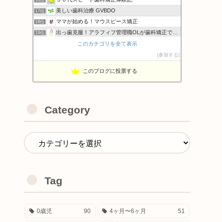
美しい歯科治療 GVBDO
17位
ママが始める！マウスピース矯正
18位
出っ歯克服！アラフィフ管理職OLが歯科矯正で自信を取り戻す
19位
さんがつの歯科矯正を始めます
このカテゴリを全て表示
20位
あんころもちの外科矯正奮闘Blog
参加する
21位
このブログに投票する
Category
Tag
0歳児
90
4ヶ月〜6ヶ月
51