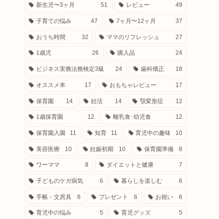
新生児〜3ヶ月
51
レビュー
49
子育ての悩み
47
7ヶ月〜12ヶ月
37
おうち時間
32
ママのリフレッシュ
27
1歳児
26
購入品
24
ビジネス実務法務検定3級
24
歯科矯正
18
オススメ本
17
おもちゃレビュー
17
保育園
14
妊活
14
顎変形症
12
1歳保育園
12
離乳食･幼児食
12
保育園入園
11
知育
11
育児中の趣味
10
美容医療
10
妊娠初期
10
保育園準備
8
ワーママ
8
ダイエットと健康
7
子どものケガ病気
6
暮らしを楽しむ
6
手帳・文房具
6
プレゼント
6
お祝い
6
育児中の悩み
5
育児グッズ
5