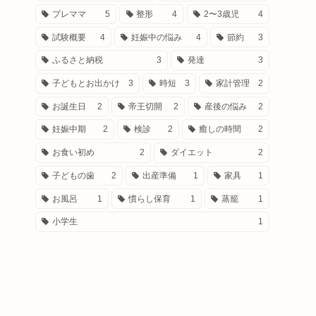
プレママ
5
整形
4
2〜3歳児
4
試験概要
4
妊娠中の悩み
4
節約
3
ふるさと納税
3
発達
3
子どもとお出かけ
3
時短
3
家計管理
2
お誕生日
2
帝王切開
2
産後の悩み
2
妊娠中期
2
検診
2
癒しの時間
2
お食い初め
2
ダイエット
2
子どもの歯
2
出産準備
1
家具
1
お風呂
1
慣らし保育
1
蒸籠
1
小学生
1