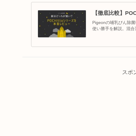
【徹底比較】POC
Pigeonの哺乳びん除
使い勝手を解説。混合
スポ