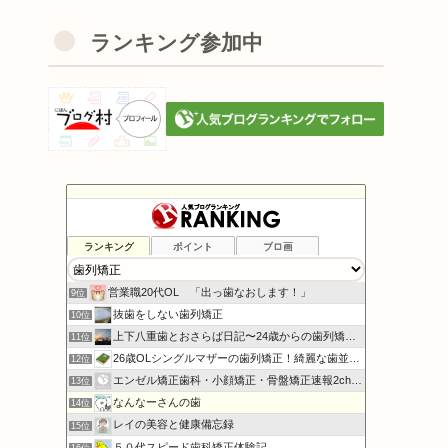
ランキング参加中
ランキング
ポイント
ブロ画
すずメロの“は(歯)にかみ”ブログ
7位
harup_28歳からの裏側矯正日記
8位
営業職20代OL 「出っ歯なおします！」
9位
抜歯をしない歯列矯正
10位
上下八重歯とおさらば日記〜24歳からの歯列矯正〜
11位
26歳OLシングルマザーの歯列矯正！綺麗な歯並びになる!
12位
エンゼル矯正歯科・小顔矯正・骨盤矯正速報2chまとめ
13位
なんなーさんの歯
14位
レイの美容と健康備忘録
15位
５０代スピード歯科矯正体験記
16位