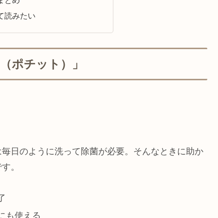
て読みたい
to（ポチット）」
は毎日のように洗って除菌が必要。そんなときに助か
です。
了
にも使える