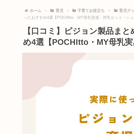
ホーム
育児
子育てお役立ち
育児グ
ったおすすめ4選【POCHItto・MY母乳実感・搾乳セット・シ
【口コミ】ピジョン製品まと
め4選【POCHItto・MY