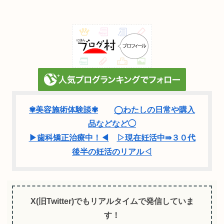
✾美容施術体験談✾
◯わたしの日常や購入
品などなど◯
▶歯科矯正治療中！◀
▷現在妊活中⇛３０代
後半の妊活のリアル◁
X(旧Twitter)でもリアルタイムで発信していま
す！