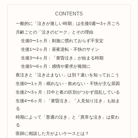
CONTENTS
一般的に「泣きが激しい時期」は生後0週〜3ヶ月ごろ
月齢ごとの「泣きのピーク」とその理由
生後0〜1ヶ月：刺激に慣れておらず不安定
生後1〜2ヶ月：昼夜逆転・不快のサイン
生後3〜4ヶ月：「黄昏泣き」が始まる時期
生後5〜6ヶ月：感情や要求が複雑に
夜泣きと「泣き止まない」は別？違いを知っておこう
生後0〜1ヶ月：眠れない・飲めない・不快が主な原因
生後2〜3ヶ月：日中と夜の区別がつかず混乱している
生後4〜6ヶ月：「黄昏泣き」「人見知り泣き」も始ま
る
時期によって「普通の泣き」と「異常な泣き」は変わ
る
医師に相談した方がよいケースとは？