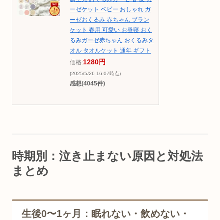
ーゼケット ベビー おしゃれ ガ
ーゼおくるみ 赤ちゃん ブラン
ケット 春用 可愛い お昼寝 おく
るみガーゼ赤ちゃん おくるみタ
オル タオルケット 通年 ギフト
1280円
価格:
(2025/5/26 16:07時点)
感想(4045件)
時期別：泣き止まない原因と対処法
まとめ
生後0〜1ヶ月：眠れない・飲めない・