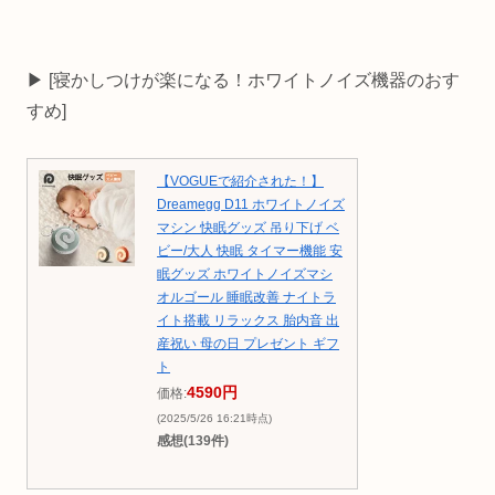
▶ [寝かしつけが楽になる！ホワイトノイズ機器のおす
すめ]
【VOGUEで紹介された！】
Dreamegg D11 ホワイトノイズ
マシン 快眠グッズ 吊り下げ ベ
ビー/大人 快眠 タイマー機能 安
眠グッズ ホワイトノイズマシ
オルゴール 睡眠改善 ナイトラ
イト搭載 リラックス 胎内音 出
産祝い 母の日 プレゼント ギフ
ト
4590円
価格:
(2025/5/26 16:21時点)
感想(139件)