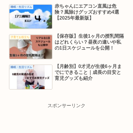
赤ちゃんにエアコン直風は危
睡眠・生活リズム
険？風除けグッズおすすめ4選
【2025年最新版】
【保存版】生後1ヶ月の授乳間隔
子育てお役立ち
はどれくらい？昼夜の違いや私
の1日スケジュールを公開！
【月齢別】0才児が生後6ヶ月ま
睡眠・生活リズム
でにできること｜成長の目安と
育児グッズも紹介
スポンサーリンク