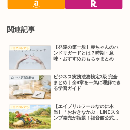
関連記事
【発達の第一歩】赤ちゃんのハ
子育てお役立ち
ンドリガードとは？時期・意
味・おすすめおもちゃまとめ
ビジネス実務法務検定3級 完全
ビジネス実務法務検定3級
まとめ｜全8章を一気に理解でき
る学習ガイド
【エイプリルフールなのに本
子育てお役立ち
当】「おおきなかぶ」LINEスタ
ンプ発売が話題！福音館公式の
神企画