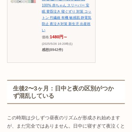
100% 赤ちゃん スリーパー 安
眠 黄昏泣き 寝ぐずり 対策 コッ
トン 竹繊維 有機 敏感肌 静電気
防止 夜泣き対策 新生児 出産祝
い
1480円～
価格:
(2025/5/26 16:20時点)
感想(8942件)
生後2〜3ヶ月：日中と夜の区別がつか
ず混乱している
この時期は少しずつ昼夜のリズムが形成され始めます
が、まだ完全ではありません。日中に寝すぎて夜泣くと