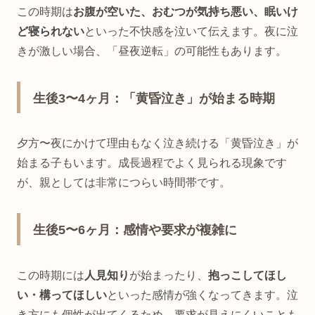
この時期は
お腹が空いた、おむつが気持ち悪い、眠いけ
ど寝られない
といった不快感を泣いて伝えます。夜に泣
きが激しい場合、「昼夜逆転」の可能性もあります。
生後3〜4ヶ月：「黄昏泣き」が始まる時期
夕方〜夜にかけて理由もなく泣き続ける「黄昏泣き」が
始まる子もいます。成長過程でよく見られる現象です
が、親としては非常につらい時間帯です。
生後5〜6ヶ月：感情や要求が複雑に
この時期には
人見知り
が始まったり、
抱っこしてほし
い・構ってほしい
といった感情が強くなってきます。泣
き方にも個性が出てくるため、要求が見えにくいことも