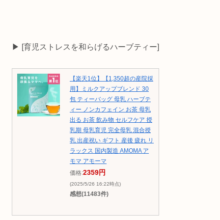
▶ [育児ストレスを和らげるハーブティー]
【楽天1位】【1,350超の産院採
用】ミルクアップブレンド 30
包 ティーバッグ 母乳 ハーブテ
ィー ノンカフェイン お茶 母乳
出る お茶 飲み物 セルフケア 授
乳期 母乳育児 完全母乳 混合授
乳 出産祝い ギフト 産後 疲れ リ
ラックス 国内製造 AMOMA ア
モマ アモーマ
2359円
価格:
(2025/5/26 16:22時点)
感想(11483件)