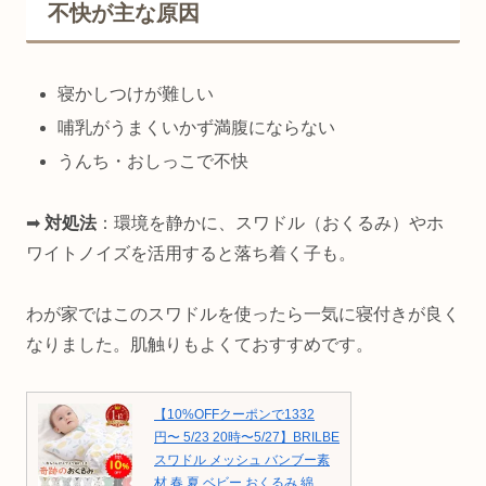
不快が主な原因
寝かしつけが難しい
哺乳がうまくいかず満腹にならない
うんち・おしっこで不快
➡
対処法
：環境を静かに、スワドル（おくるみ）やホ
ワイトノイズを活用すると落ち着く子も。
わが家ではこのスワドルを使ったら一気に寝付きが良く
なりました。肌触りもよくておすすめです。
【10%OFFクーポンで1332
円〜 5/23 20時〜5/27】BRILBE
スワドル メッシュ バンブー素
材 春 夏 ベビー おくるみ 綿