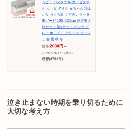
ベビー バスタオル ガーゼタオ
ル ガーゼ タオル 赤ちゃん 湯上
がり おくるみ くすみカラー 6
重ガーゼ 105×105cm 正方形 2
枚セット 3枚セット ピンク グ
レー ホワイト グリーン ベージ
ュ 春 夏 秋 冬
2680円～
価格:
(2025/5/26 16:12時点)
感想(4763件)
泣き止まない時期を乗り切るために
大切な考え方