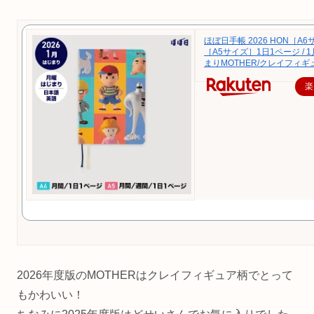
ほぼ日手帳 2026 HON［A
［A5サイズ］1日1ページ / 1
まりMOTHER/クレイフィギ
楽
2026年度版のMOTHERはクレイフィギュア柄でとって
もかわいい！