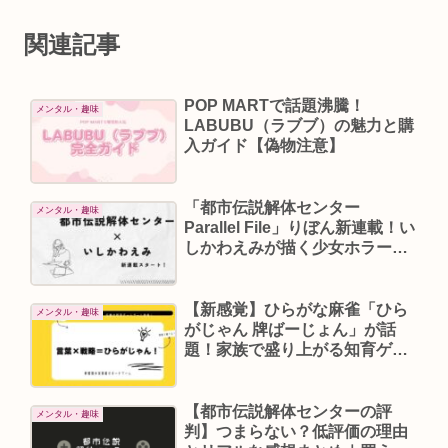
関連記事
POP MARTで話題沸騰！
メンタル・趣味
LABUBU（ラブブ）の魅力と購
入ガイド【偽物注意】
「都市伝説解体センター
メンタル・趣味
Parallel File」りぼん新連載！い
しかわえみが描く少女ホラーの
新境地
【新感覚】ひらがな麻雀「ひら
メンタル・趣味
がじゃん 牌ばーじょん」が話
題！家族で盛り上がる知育ゲー
ム
【都市伝説解体センターの評
メンタル・趣味
判】つまらない？低評価の理由