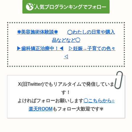
✾美容施術体験談✾
◯わたしの日常や購入
品などなど◯
▶歯科矯正治療中！◀
▷妊娠→子育ての色々
◁
X(旧Twitter)でもリアルタイムで発信していま
す！
よければフォローお願いします
〇こちらから○
楽天ROOM
もフォロー大歓迎です
✾