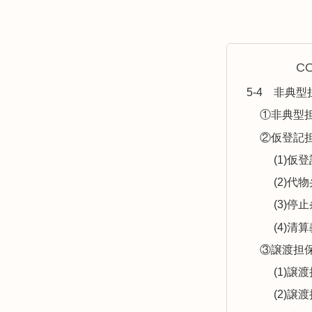
C
5-4 非典型
①非典型
②仮登記
(1)仮
(2)代
(3)
(4)清
③譲渡担
(1)譲
(2)譲