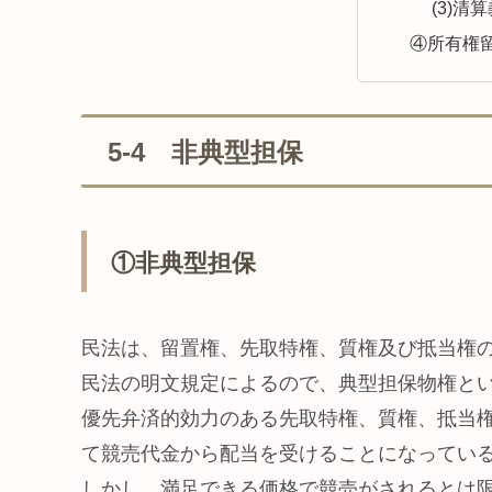
(3)清
④所有権
5-4 非典型担保
①非典型担保
民法は、留置権、先取特権、質権及び抵当権の
民法の明文規定によるので、典型担保物権と
優先弁済的効力のある先取特権、質権、抵当
て競売代金から配当を受けることになってい
しかし、満足できる価格で競売がされるとは