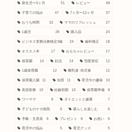
新生児〜3ヶ月
51
レビュー
49
子育ての悩み
47
7ヶ月〜12ヶ月
37
おうち時間
32
ママのリフレッシュ
27
1歳児
26
購入品
24
ビジネス実務法務検定3級
24
歯科矯正
18
オススメ本
17
おもちゃレビュー
17
保育園
14
妊活
14
顎変形症
12
1歳保育園
12
離乳食･幼児食
12
保育園入園
11
知育
11
育児中の趣味
10
美容医療
10
妊娠初期
10
保育園準備
8
ワーママ
8
ダイエットと健康
7
子どものケガ病気
6
暮らしを楽しむ
6
手帳・文房具
6
プレゼント
6
お祝い
6
育児中の悩み
5
育児グッズ
5