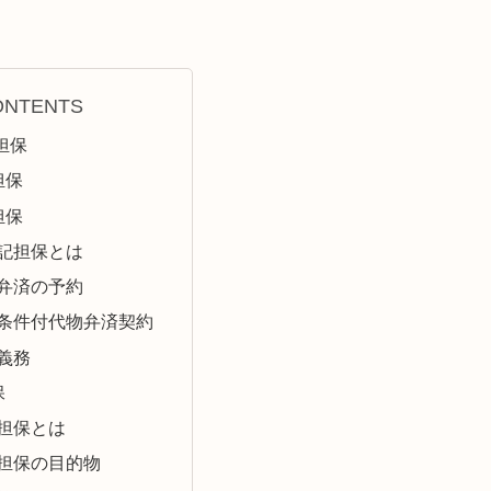
ONTENTS
担保
担保
担保
登記担保とは
物弁済の予約
停止条件付代物弁済契約
算義務
保
渡担保とは
渡担保の目的物