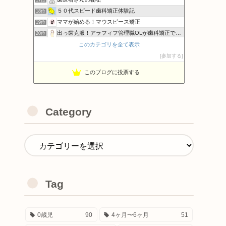
５０代スピード歯科矯正体験記
18位
ママが始める！マウスピース矯正
19位
出っ歯克服！アラフィフ管理職OLが歯科矯正で自信を取り戻す
20位
アラフォーの歯列矯正
このカテゴリを全て表示
21位
でこぼこ歯並びを治したい!!
参加する
22位
このブログに投票する
Category
Tag
0歳児
90
4ヶ月〜6ヶ月
51