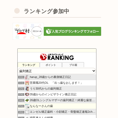
ランキング参加中
ランキング
ポイント
ブロ画
アラサー男子の歯列矯正コラム
8位
上下八重歯とおさらば日記〜24歳からの歯列矯正〜
9位
harup_28歳からの裏側矯正日記
10位
営業職20代OL 「出っ歯なおします！」
11位
うり30代からの歯列矯正
12位
35歳からのインビザライン矯正日記
13位
26歳OLシングルマザーの歯列矯正！綺麗な歯並びになる!
14位
なんなーさんの歯
15位
エンゼル矯正歯科・小顔矯正・骨盤矯正速報2chまとめ
16位
歯医者さんの秘密
17位