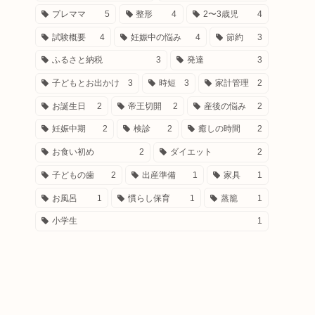
プレママ
5
整形
4
2〜3歳児
4
試験概要
4
妊娠中の悩み
4
節約
3
ふるさと納税
3
発達
3
子どもとお出かけ
3
時短
3
家計管理
2
お誕生日
2
帝王切開
2
産後の悩み
2
妊娠中期
2
検診
2
癒しの時間
2
お食い初め
2
ダイエット
2
子どもの歯
2
出産準備
1
家具
1
お風呂
1
慣らし保育
1
蒸籠
1
小学生
1