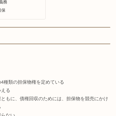
算義務
留保
4種類の担保物権を定めている
いえる
権ともに、債権回収のためには、担保物を競売にかけ
る
限らない