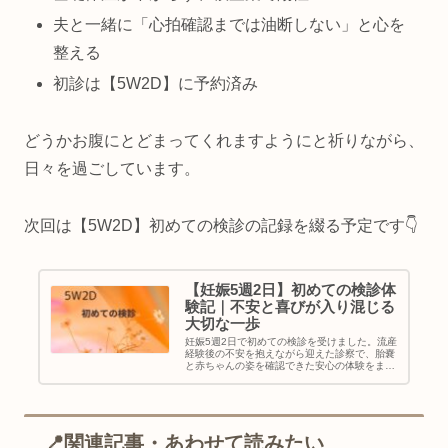
夫と一緒に「心拍確認までは油断しない」と心を
整える
初診は【5W2D】に予約済み
どうかお腹にとどまってくれますようにと祈りながら、
日々を過ごしています。
次回は【5W2D】初めての検診の記録を綴る予定です👇️
【妊娠5週2日】初めての検診体
験記｜不安と喜びが入り混じる
大切な一歩
妊娠5週2日で初めての検診を受けました。流産
経験後の不安を抱えながら迎えた診察で、胎嚢
と赤ちゃんの姿を確認できた安心の体験をまと
めています。
📍関連記事・あわせて読みたい