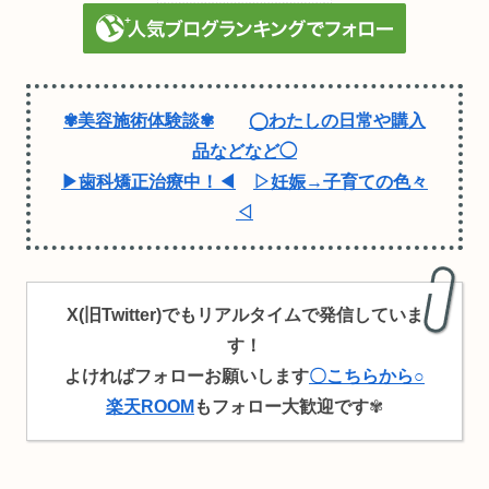
✾美容施術体験談✾
◯わたしの日常や購入
品などなど◯
▶歯科矯正治療中！◀
▷妊娠→子育ての色々
◁
X(旧Twitter)でもリアルタイムで発信していま
す！
よければフォローお願いします
〇こちらから○
楽天ROOM
もフォロー大歓迎です
✾