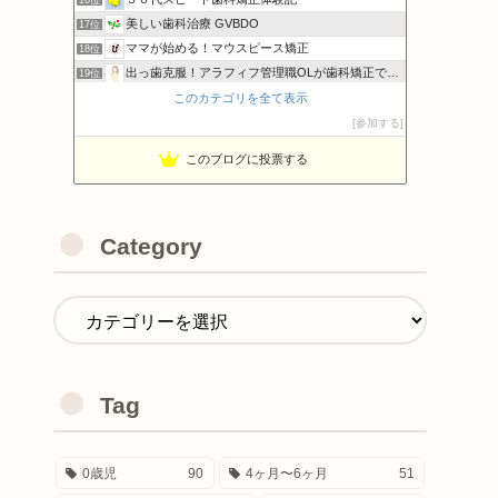
美しい歯科治療 GVBDO
17位
ママが始める！マウスピース矯正
18位
出っ歯克服！アラフィフ管理職OLが歯科矯正で自信を取り戻す
19位
さんがつの歯科矯正を始めます
このカテゴリを全て表示
20位
あんころもちの外科矯正奮闘Blog
参加する
21位
このブログに投票する
Category
Tag
0歳児
90
4ヶ月〜6ヶ月
51