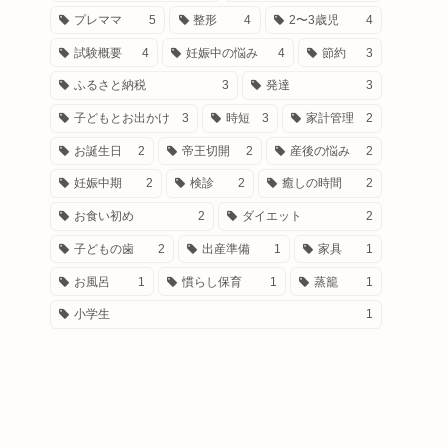
プレママ
5
整形
4
2〜3歳児
4
試験概要
4
妊娠中の悩み
4
節約
3
ふるさと納税
3
発達
3
子どもとお出かけ
3
時短
3
家計管理
2
お誕生日
2
帝王切開
2
産後の悩み
2
妊娠中期
2
検診
2
癒しの時間
2
お食い初め
2
ダイエット
2
子どもの歯
2
出産準備
1
家具
1
お風呂
1
慣らし保育
1
蒸籠
1
小学生
1