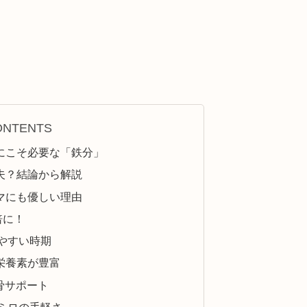
ONTENTS
にこそ必要な「鉄分」
夫？結論から解説
マにも優しい理由
倍に！
やすい時期
栄養素が豊富
骨サポート
ミロの手軽さ