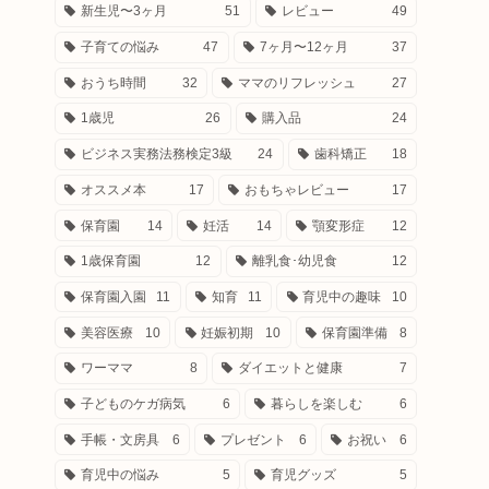
新生児〜3ヶ月
51
レビュー
49
子育ての悩み
47
7ヶ月〜12ヶ月
37
おうち時間
32
ママのリフレッシュ
27
1歳児
26
購入品
24
ビジネス実務法務検定3級
24
歯科矯正
18
オススメ本
17
おもちゃレビュー
17
保育園
14
妊活
14
顎変形症
12
1歳保育園
12
離乳食･幼児食
12
保育園入園
11
知育
11
育児中の趣味
10
美容医療
10
妊娠初期
10
保育園準備
8
ワーママ
8
ダイエットと健康
7
子どものケガ病気
6
暮らしを楽しむ
6
手帳・文房具
6
プレゼント
6
お祝い
6
育児中の悩み
5
育児グッズ
5