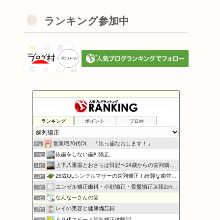
ランキング参加中
ランキング
ポイント
ブロ画
すずメロの“は(歯)にかみ”ブログ
7位
harup_28歳からの裏側矯正日記
8位
営業職20代OL 「出っ歯なおします！」
9位
抜歯をしない歯列矯正
10位
上下八重歯とおさらば日記〜24歳からの歯列矯正〜
11位
26歳OLシングルマザーの歯列矯正！綺麗な歯並びになる!
12位
エンゼル矯正歯科・小顔矯正・骨盤矯正速報2chまとめ
13位
なんなーさんの歯
14位
レイの美容と健康備忘録
15位
５０代スピード歯科矯正体験記
16位