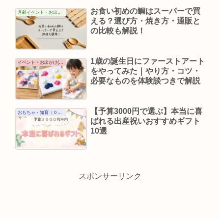
お食い初めの鯛はスーパーで買
月齢イベント・お出かけ（０歳）
える？選び方・焼き方・通販と
の比較も解説！
1歳の誕生日にファーストアート
イベント・お出かけ(１歳)
をやってみた｜やり方・コツ・
必要なものを体験談つきで解説
【予算3000円で選ぶ】本当に喜
おもちゃ・知育（０歳）
ばれる出産祝いおすすめギフト
10選
スポンサーリンク