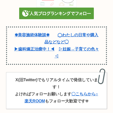
✾美容施術体験談✾
◯わたしの日常や購入
品などなど◯
▶歯科矯正治療中！◀
▷妊娠→子育ての色々
◁
X(旧Twitter)でもリアルタイムで発信していま
す！
よければフォローお願いします
〇こちらから○
楽天ROOM
もフォロー大歓迎です
✾