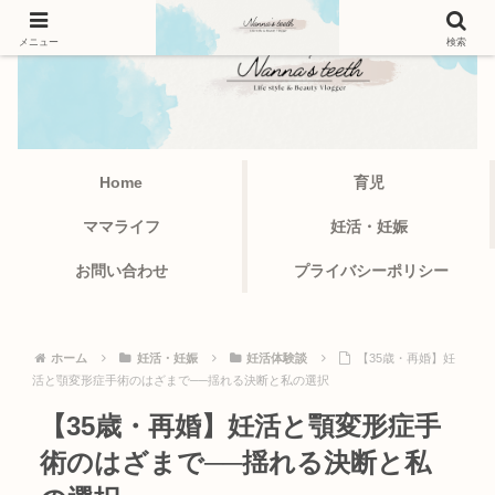
メニュー
検索
Home
育児
ママライフ
妊活・妊娠
お問い合わせ
プライバシーポリシー
ホーム
妊活・妊娠
妊活体験談
【35歳・再婚】妊
活と顎変形症手術のはざまで──揺れる決断と私の選択
【35歳・再婚】妊活と顎変形症手
術のはざまで──揺れる決断と私