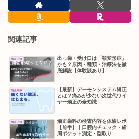
関連記事
出っ歯・受け口は「顎変形症」
矯正治療
かも？原因・種類・治療法を徹
底解説【体験談あり】
【最新】デーモンシステム矯正
矯正治療
とは？痛みが少ない次世代ワイ
ヤー矯正の全知識
矯正歯科の検査内容を体験レポ
矯正治療
【前半】｜口腔内チェック・歯
周ポケット測定・型取り